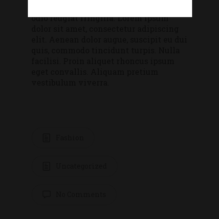
sollicitudin eu. Nunc ultrices nunc ut
odio feugiat fringilla. Lorem ipsum
dolor sit amet, consectetur adipiscing
elit. Aenean dolor augue, suscipit eu dui
quis, commodo tincidunt turpis. Nulla
facilisi. Proin aliquet rhoncus ipsum
eget convallis. Aliquam pretium
vestibulum viverra.
Fashion
Uncategorized
No Comments