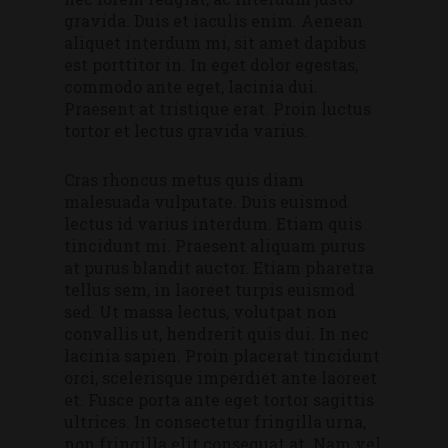
gravida. Duis et iaculis enim. Aenean
aliquet interdum mi, sit amet dapibus
est porttitor in. In eget dolor egestas,
commodo ante eget, lacinia dui.
Praesent at tristique erat. Proin luctus
tortor et lectus gravida varius.
Cras rhoncus metus quis diam
malesuada vulputate. Duis euismod
lectus id varius interdum. Etiam quis
tincidunt mi. Praesent aliquam purus
at purus blandit auctor. Etiam pharetra
tellus sem, in laoreet turpis euismod
sed. Ut massa lectus, volutpat non
convallis ut, hendrerit quis dui. In nec
lacinia sapien. Proin placerat tincidunt
orci, scelerisque imperdiet ante laoreet
et. Fusce porta ante eget tortor sagittis
ultrices. In consectetur fringilla urna,
non fringilla elit consequat at. Nam vel